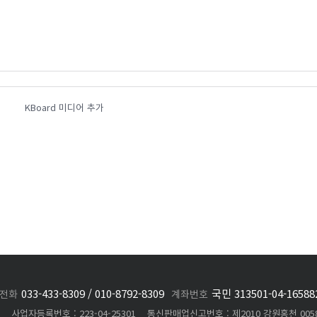
KBoard 미디어 추가
033-433-8309 / 010-8792-8309
국민 313501-04-165
전화
계좌번호
사업자등록번호 : 223-04-25301 통신판매업신고번호 : 제2010 강원홍천 0058호 © C