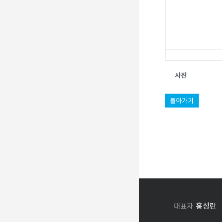
사진
돌아가기
홍성란
대표자