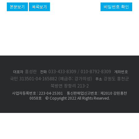
본문보기
목록보기
비밀번호 확인
홍성란
033-433-8309 / 010-8792-8309
대표자
전화
계좌번호
국민 313501-04-165882 (예금주: 강가의성)
강원도 홍천군
주소
북방면 장항리 213-2
사업자등록번호 : 223-04-25301 통신판매업신고번호 : 제2010 강원홍천
0058호 © Copyright 2022 All Rights Reserved.